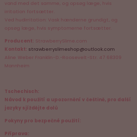
vand med det samme, og opsøg læge, hvis
irritation fortsætter.
Ved hudirritation: Vask hænderne grundigt, og
opsøg læge, hvis symptomerne fortsætter.
Producent:
StrawberrySlime.com
Kontakt:
strawberryslimeshop
@outlook
.com
Aline Weber Franklin-D.-Roosevelt-Str. 47 68309
Mannheim
Tschechisch:
Návod k použití a upozornění v češtině, pro další
jazyky sjíždějte dolů
Pokyny pro bezpečné použití:
Příprava: