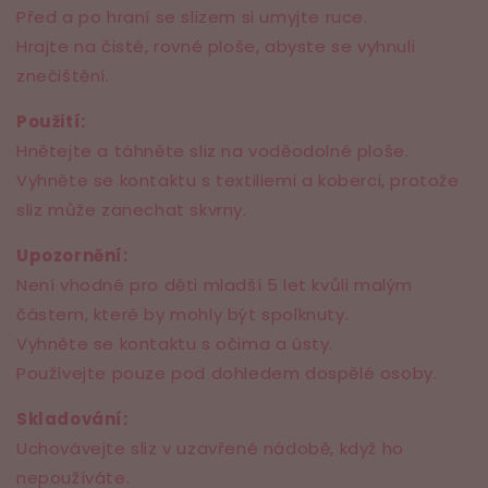
Před a po hraní se slizem si umyjte ruce.
Hrajte na čisté, rovné ploše, abyste se vyhnuli
znečištění.
Použití:
Hnětejte a táhněte sliz na voděodolné ploše.
Vyhněte se kontaktu s textiliemi a koberci, protože
sliz může zanechat skvrny.
Upozornění:
Není vhodné pro děti mladší 5 let kvůli malým
částem, které by mohly být spolknuty.
Vyhněte se kontaktu s očima a ústy.
Používejte pouze pod dohledem dospělé osoby.
Skladování:
Uchovávejte sliz v uzavřené nádobě, když ho
nepoužíváte.