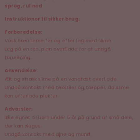
sprog, rul ned
Instruktioner til sikker brug:
Forberedelse:
Vask hænderne før og efter leg med slime.
Leg på en ren, plan overflade for at undgå
forurening.
Anvendelse:
Ælt og stræk slime på en vandtæt overflade.
Undgå kontakt med tekstiler og tæpper, da slime
kan efterlade pletter.
Advarsler:
Ikke egnet til børn under 5 år på grund af små dele,
der kan sluges.
Undgå kontakt med øjne og mund.