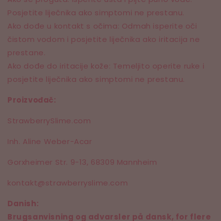
Posjetite liječnika ako simptomi ne prestanu.
Ako dođe u kontakt s očima: Odmah isperite oči
čistom vodom i posjetite liječnika ako iritacija ne
prestane.
Ako dođe do iritacije kože: Temeljito operite ruke i
posjetite liječnika ako simptomi ne prestanu.
Proizvođač:
StrawberrySlime.com
Inh. Aline Weber-Acar
Gorxheimer Str. 9-13,
68309 Mannheim
kontakt@strawberryslime.com
Danish:
Brugsanvisning og advarsler på dansk, for flere