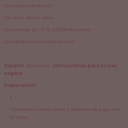
StrawberrySlime.com
Inh. Aline Weber-Acar
Gorxheimer Str. 9-13,
68309 Mannheim
kontakt@strawberryslime.com
Español
(Spanisch):
Instrucciones para un uso
seguro:
Preparación:
Lávese las manos antes y después de jugar con
el slime.