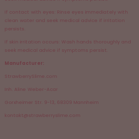
If contact with eyes: Rinse eyes immediately with
clean water and seek medical advice if irritation
persists.
If skin irritation occurs: Wash hands thoroughly and
seek medical advice if symptoms persist.
Manufacturer:
StrawberrySlime.com
Inh. Aline Weber-Acar
Gorxheimer Str. 9-13,
68309 Mannheim
kontakt@strawberryslime.com