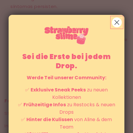
síntomas persisten.
En caso de contacto con los ojos: Enjuague los
ojos inmediatamente con agua limpia y consulte
a un médico si la irritación persiste.
Sei die Erste bei jedem
Drop.
En caso de irritación de la piel: Lávese bien las
Werde Teil unserer Community:
manos y consulte a un médico si los síntomas
persisten.
✅
Exklusive Sneak Peeks
zu neuen
Kollektionen
Fabricante:
✅
Frühzeitige Infos
zu Restocks & neuen
Drops
StrawberrySlime.com
✅
Hinter die Kulissen
von Aline & dem
Inh. Aline Weber-Acar
Team