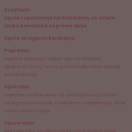
Kroatisch:
Upute i upozorenja na hrvatskom, za ostale
jezike pomaknite se prema dolje
Upute za sigurno korištenje:
Priprema:
Operite ruke prije i nakon igre sa slimeom.
Igrajte na čistoj, ravnoj površini kako biste izbjegli
kontaminaciju.
Upotreba:
Gnječite i vučite slime na vodootpornoj površini.
Izbjegavajte kontakt s tekstilom i tepisima jer slime
može ostaviti mrlje.
Upozorenja:
Nije prikladno za djecu mlađu od 5 godina zbog