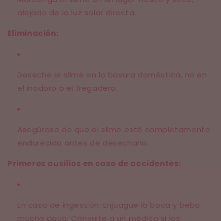
alejado de la luz solar directa.
Eliminación:
Deseche el slime en la basura doméstica, no en
el inodoro o el fregadero.
Asegúrese de que el slime esté completamente
endurecido antes de desecharlo.
Primeros auxilios en caso de accidentes:
En caso de ingestión: Enjuague la boca y beba
mucha agua. Consulte a un médico si los