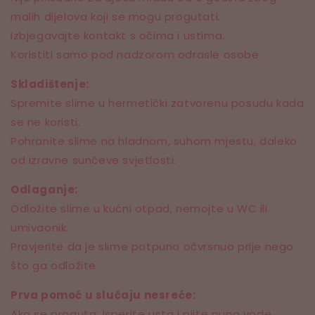
malih dijelova koji se mogu progutati.
Izbjegavajte kontakt s očima i ustima.
Koristiti samo pod nadzorom odrasle osobe.
Skladištenje:
Spremite slime u hermetički zatvorenu posudu kada
se ne koristi.
Pohranite slime na hladnom, suhom mjestu, daleko
od izravne sunčeve svjetlosti.
Odlaganje:
Odložite slime u kućni otpad, nemojte u WC ili
umivaonik.
Provjerite da je slime potpuno očvrsnuo prije nego
što ga odložite.
Prva pomoć u slučaju nesreće:
Ako se proguta: Isperite usta i pijte puno vode.