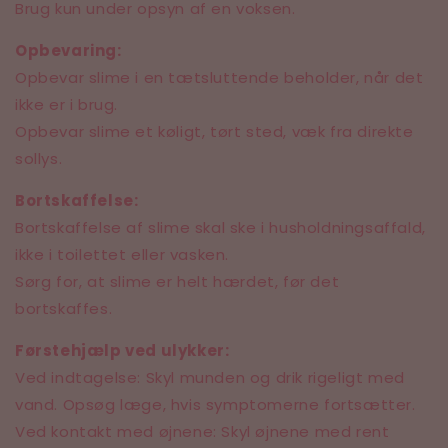
Brug kun under opsyn af en voksen.
Opbevaring:
Opbevar slime i en tætsluttende beholder, når det
ikke er i brug.
Opbevar slime et køligt, tørt sted, væk fra direkte
sollys.
Bortskaffelse:
Bortskaffelse af slime skal ske i husholdningsaffald,
ikke i toilettet eller vasken.
Sørg for, at slime er helt hærdet, før det
bortskaffes.
Førstehjælp ved ulykker:
Ved indtagelse: Skyl munden og drik rigeligt med
vand. Opsøg læge, hvis symptomerne fortsætter.
Ved kontakt med øjnene: Skyl øjnene med rent