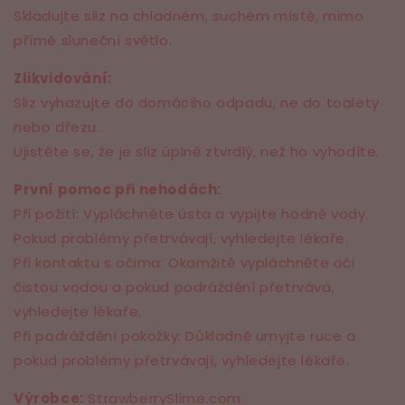
Skladujte sliz na chladném, suchém místě, mimo
přímé sluneční světlo.
Zlikvidování:
Sliz vyhazujte do domácího odpadu, ne do toalety
nebo dřezu.
Ujistěte se, že je sliz úplně ztvrdlý, než ho vyhodíte.
První pomoc při nehodách:
Při požití: Vypláchněte ústa a vypijte hodně vody.
Pokud problémy přetrvávají, vyhledejte lékaře.
Při kontaktu s očima: Okamžitě vypláchněte oči
čistou vodou a pokud podráždění přetrvává,
vyhledejte lékaře.
Při podráždění pokožky: Důkladně umyjte ruce a
pokud problémy přetrvávají, vyhledejte lékaře.
Výrobce:
StrawberrySlime.com