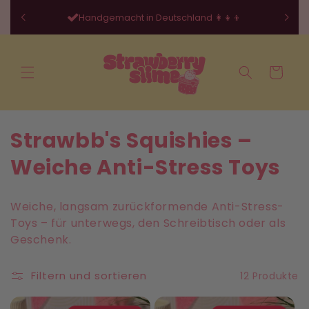
Direkt
zum
Handgemacht in Deutschland 👩‍👧‍👦
Inhalt
Warenkorb
K
Strawbb's Squishies –
a
Weiche Anti-Stress Toys
t
Weiche, langsam zurückformende Anti-Stress-
e
Toys – für unterwegs, den Schreibtisch oder als
Geschenk.
g
o
Filtern und sortieren
12 Produkte
r