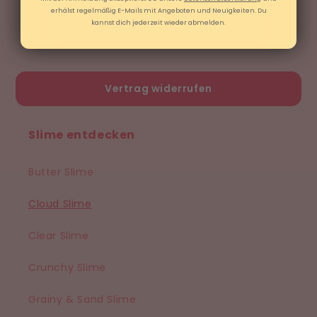
ICH BIN DABEI!
erhälst regelmäßig E-Mails mit Angeboten und Neuigkeiten. Du
kannst dich jederzeit wieder abmelden.
Vertrag widerrufen
Slime entdecken
Butter Slime
Cloud Slime
Clear Slime
Crunchy Slime
Grainy & Sand Slime