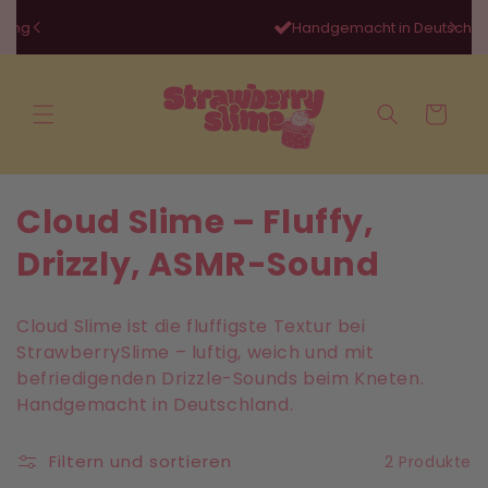
Direkt
zum
Handgemacht in Deutschland 👩‍👧‍👦
Inhalt
Warenkorb
K
Cloud Slime – Fluffy,
a
Drizzly, ASMR-Sound
t
Cloud Slime ist die fluffigste Textur bei
e
StrawberrySlime – luftig, weich und mit
befriedigenden Drizzle-Sounds beim Kneten.
g
Handgemacht in Deutschland.
o
Filtern und sortieren
2 Produkte
r