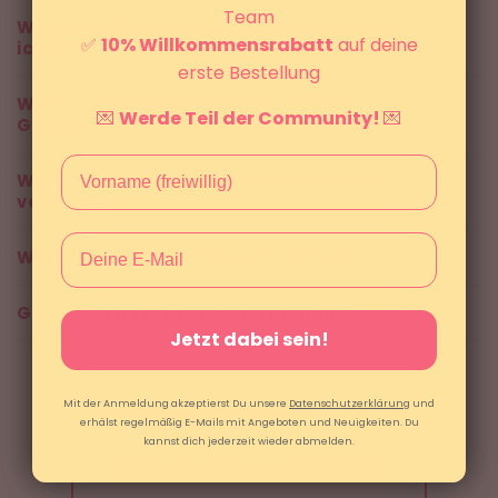
Team
Was macht Glycerin und wann verwende
✅
10% Willkommensrabatt
auf deine
ich es?
erste Bestellung
Wann nehme ich Aktivator und wann
💌
Werde Teil der Community!
💌
Glycerin?
Wie viel Aktivator oder Glycerin soll ich
verwenden?
Email
Wie lange hält eine Flasche Aktivator?
Gibt es weiteres Zubehör für Slime?
Jetzt dabei sein!
Mit der Anmeldung akzeptierst Du unsere
Datenschutzerklärung
und
erhälst regelmäßig E-Mails mit Angeboten und Neuigkeiten. Du
kannst dich jederzeit wieder abmelden.
ERHALTE SOFORT