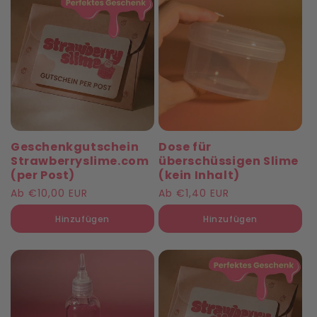
i
e
:
Geschenkgutschein
Dose für
Strawberryslime.com
überschüssigen Slime
(per Post)
(kein Inhalt)
Normaler
Ab €10,00 EUR
Normaler
Ab €1,40 EUR
Preis
Preis
Hinzufügen
Hinzufügen