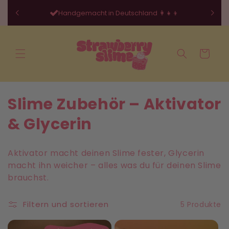
Direkt
zum
Handgemacht in Deutschland 👩‍👧‍👦
Inhalt
Warenkorb
K
Slime Zubehör – Aktivator
a
& Glycerin
t
Aktivator macht deinen Slime fester, Glycerin
e
macht ihn weicher – alles was du für deinen Slime
brauchst.
g
o
Filtern und sortieren
5 Produkte
r