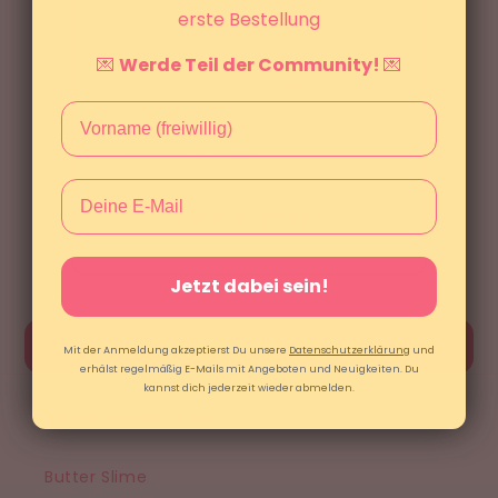
erste Bestellung
erhalten.
💌
Werde Teil der Community!
💌
Name
Email
ICH BIN DABEI!
Jetzt dabei sein!
Vertrag widerrufen
Mit der Anmeldung akzeptierst Du unsere
Datenschutzerklärung
und
erhälst regelmäßig E-Mails mit Angeboten und Neuigkeiten. Du
kannst dich jederzeit wieder abmelden.
Slime entdecken
Butter Slime