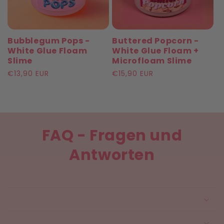
i
e
Bubblegum Pops -
Buttered Popcorn -
:
White Glue Floam
White Glue Floam +
Slime
Microfloam Slime
Normaler
€13,90 EUR
Normaler
€15,90 EUR
Preis
Preis
FAQ - Fragen und
Antworten