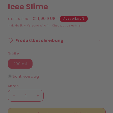
Icee Slime
Normaler
Verkaufspreis
€11,90 EUR
€18,90 EUR
Ausverkauft
Preis
Inkl. MwSt. – Versand wird im Checkout berechnet.
Produktbeschreibung
Größe
Variante
200 ml
ausverkauft
oder
nicht
Nicht vorrätig
verfügbar
Anzahl
Anzahl
Verringere
Erhöhe
die
die
Menge
Menge