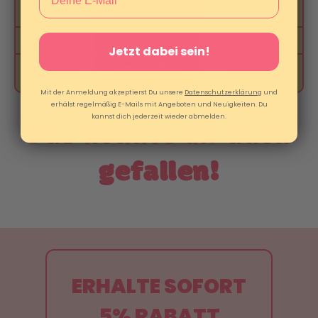
✅ inkl. Aktivator-
❌ trocknet schnell aus
Haltbarkeit
Goodie-Bag
✅ in Deutschland
❌ Massenproduktion
Handgemacht
Jetzt dabei sein!
✅ jede Bestellung
❌ anonym &
Kleines Team,
große Sorgfalt
persönlich
automatisiert
Mit der Anmeldung akzeptierst Du unsere
Datenschutzerklärung
und
erhälst regelmäßig E-Mails mit Angeboten und Neuigkeiten. Du
kannst dich jederzeit wieder abmelden.
Das könnte dir auch
gefallen!
ERHALTE SOFORT
5% RABATT