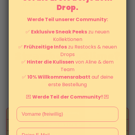
Hinweise
Drop.
Werde Teil unserer Community:
✅
Exklusive Sneak Peeks
zu neuen
Wieso
Kollektionen
✅
Frühzeitige Infos
zu Restocks & neuen
StrawberrySlime?
Drops
✅
Hinter die Kulissen
von Aline & dem
Team
✅
10% Willkommensrabatt
auf deine
erste Bestellung
Andere Slimes
💌
Werde Teil der Community!
💌
✅ weich, nicht klebrig
❌ oft klebrig
Konsistenz
✅ realistisch & intensiv
❌ künstlich/chemisch
Duftqualität
Email