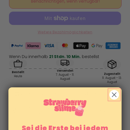
für
für
Benachrichtigen, wenn verfügbar!
Bienenstich
Bienenstich
-
-
Butter
Butter
+
+
Icee
Icee
Weitere Bezahlmöglichkeiten
Slime
Slime
Wenn Du innerhalb
21 Stdn. 10 Min.
bestellst
Versendet
Bestellt
Zugestellt
7. August - 11.
Heute
11. August - 13.
August
August
Sei die Erste bei jedem