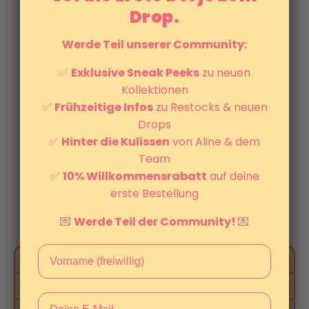
Hinweise
Drop.
Werde Teil unserer Community:
✅
Exklusive Sneak Peeks
zu neuen
Wieso
Kollektionen
✅
Frühzeitige Infos
zu Restocks & neuen
StrawberrySlime?
Drops
✅
Hinter die Kulissen
von Aline & dem
Team
✅
10% Willkommensrabatt
auf deine
erste Bestellung
Andere Slimes
💌
Werde Teil der Community!
💌
✅ weich, nicht klebrig
❌ oft klebrig
Konsistenz
✅ realistisch & intensiv
❌ künstlich/chemisch
Duftqualität
Email