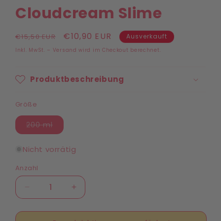
Cloudcream Slime
Normaler
Verkaufspreis
€10,90 EUR
€15,50 EUR
Ausverkauft
Preis
Inkl. MwSt. – Versand wird im Checkout berechnet.
Produktbeschreibung
Größe
Variante
200 ml
ausverkauft
oder
nicht
Nicht vorrätig
verfügbar
Anzahl
Anzahl
Verringere
Erhöhe
die
die
Menge
Menge