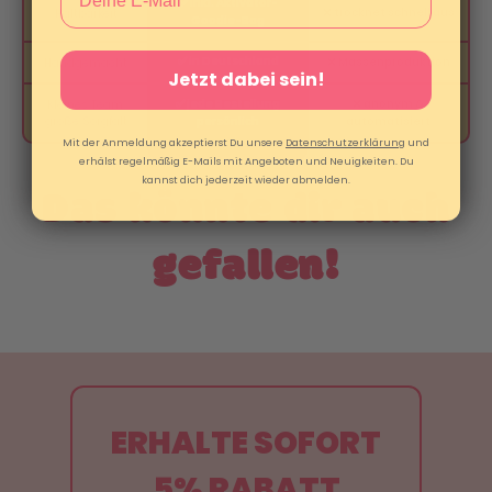
✅ inkl. Aktivator-
❌ trocknet schnell aus
Haltbarkeit
Goodie-Bag
✅ in Deutschland
❌ Massenproduktion
Handgemacht
Jetzt dabei sein!
✅ jede Bestellung
❌ anonym &
Kleines Team,
große Sorgfalt
persönlich
automatisiert
Mit der Anmeldung akzeptierst Du unsere
Datenschutzerklärung
und
erhälst regelmäßig E-Mails mit Angeboten und Neuigkeiten. Du
kannst dich jederzeit wieder abmelden.
Das könnte dir auch
gefallen!
ERHALTE SOFORT
5% RABATT