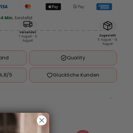
ung
54 Min.
bestellst
Versendet
Zugestellt
7. August - 11.
11. August - 13.
August
August