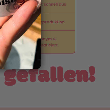
Bag
❌ trocknet schnell aus
❌ Massenproduktion
❌ anonym &
ich
automatisiert
 gefallen!