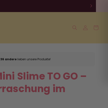
Einloggen
Warenkorb
236 andere
lieben unsere Produkte!
ini Slime TO GO –
rraschung im