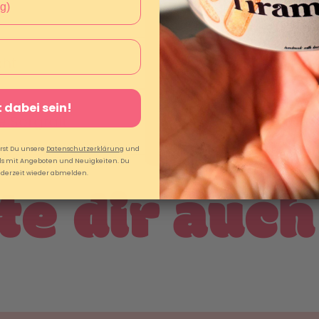
t
✅ inkl. Aktivator-Goodie-
ht
✅ in Deutschland
 dabei sein!
e Sorgfalt
✅ jede Bestellung persönl
rst Du unsere
Datenschutzerklärung
und
ls mit Angeboten und Neuigkeiten. Du
ederzeit wieder abmelden.
e dir auch