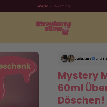
Handgemacht in Deutschland 👩‍👧‍👦
Julia, Lara
und
8.
Mystery M
60ml Übe
Döschen!