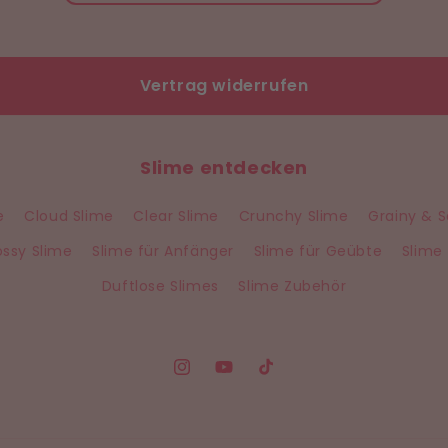
Vertrag widerrufen
Slime entdecken
e
Cloud Slime
Clear Slime
Crunchy Slime
Grainy & 
ossy Slime
Slime für Anfänger
Slime für Geübte
Slime 
Duftlose Slimes
Slime Zubehör
Instagram
YouTube
TikTok