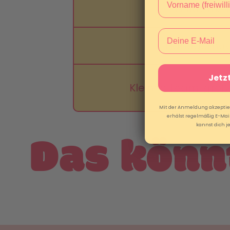
Haltbarkei
Email
Handgemac
Jetzt
Kleines Team, groß
Mit der Anmeldung akzeptie
erhälst regelmäßig E-Mai
kannst dich j
Das könnt