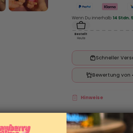
60ml
60ml
Überraschung
Überrasch
Wenn Du innerhalb
14 Stdn. 
im
im
Döschen!
Döschen!
Bestellt
Heute
Hinweise