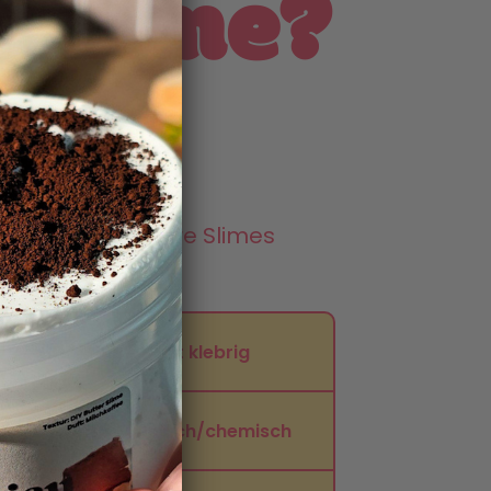
ySlime?
Andere Slimes
❌ oft klebrig
❌ künstlich/chemisch